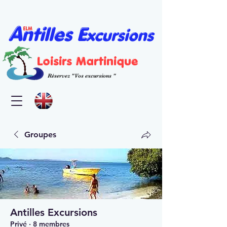
A
E
ntilles
xcursions
ELM
L
oisirs
M
artinique
Réservez "Vos excursions "
Groupes
Antilles Excursions
Privé
·
8 membres