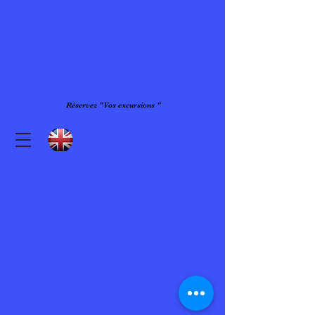
A
E
ntilles
xcursions
ELM
L
oisirs
M
artinique
Réservez "Vos excursions "